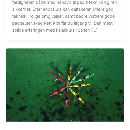
ferdigheter, både med hensyn til padle teknikk og ren
sikkerhet. Etter endt kurs kan deltakeren utføre god
teknikk i rolige omgivelser, samt bedre vurdere gode
padleruter. Med Rett Kjøl fär du tilgang til: Den mest
solide erfaringen med kajakkurs i Salten […]