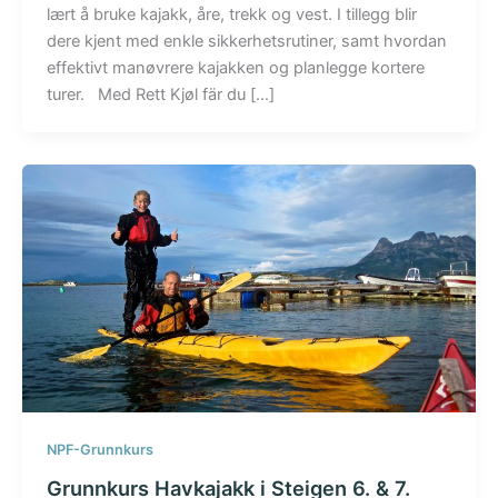
lært å bruke kajakk, åre, trekk og vest. I tillegg blir
dere kjent med enkle sikkerhetsrutiner, samt hvordan
effektivt manøvrere kajakken og planlegge kortere
turer. Med Rett Kjøl fär du […]
NPF-Grunnkurs
Grunnkurs Havkajakk i Steigen 6. & 7.