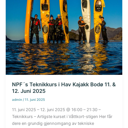
NPF´s Teknikkurs i Hav Kajakk Bodø 11. &
12. Juni 2025
admin
/
11. juni 2025
11. juni 2025 – 12. juni 2025 @ 16:00 – 21:30 –
Teknikkurs – Artigste kurset i Våttkort-stigen Her får
dere en grundig gjennomgang av tekniske