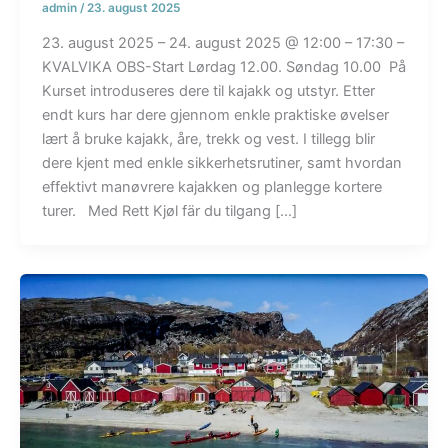
admin
/
23. august 2025
23. august 2025 – 24. august 2025 @ 12:00 – 17:30 –
KVALVIKA OBS-Start Lørdag 12.00. Søndag 10.00 På
Kurset introduseres dere til kajakk og utstyr. Etter
endt kurs har dere gjennom enkle praktiske øvelser
lært å bruke kajakk, åre, trekk og vest. I tillegg blir
dere kjent med enkle sikkerhetsrutiner, samt hvordan
effektivt manøvrere kajakken og planlegge kortere
turer. Med Rett Kjøl fär du tilgang […]