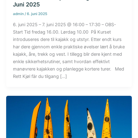
Juni 2025
admin
/
6. juni 2025
6. juni 2025 – 7. juni 2025 @ 16:00 – 17:30 – OBS-
Start Tid fredag 16.00. Lørdag 10.00 På Kurset
introduseres dere til kajakk og utstyr. Etter endt kurs
har dere gjennom enkle praktiske øvelser lært å bruke
kajakk, åre, trekk og vest. I tillegg blir dere kjent med
enkle sikkerhetsrutiner, samt hvordan effektivt
manøvrere kajakken og planlegge kortere turer. Med
Rett Kjøl fär du tilgang […]