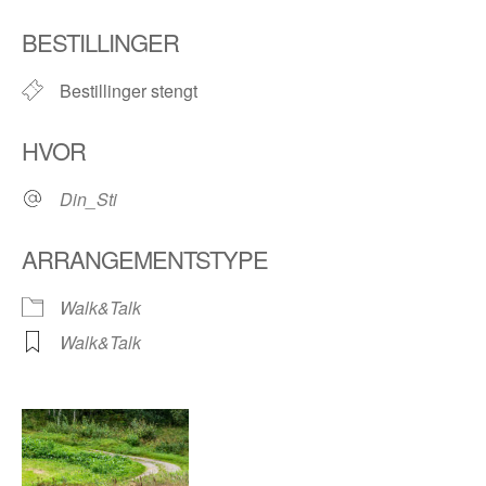
Last ned ICS
Google Kalender
BESTILLINGER
Bestillinger stengt
HVOR
Din_Sti
ARRANGEMENTSTYPE
Walk&Talk
Walk&Talk