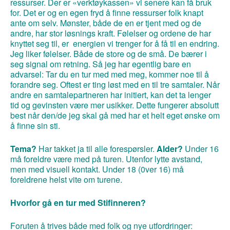
ressurser. Der er «verktøykassen» vi senere kan få bruk
for. Det er og en egen fryd å finne ressurser folk knapt
ante om selv. Mønster, både de en er tjent med og de
andre, har stor løsnings kraft. Følelser og ordene de har
knyttet seg til, er energien vi trenger for å få til en endring.
Jeg liker følelser. Både de store og de små. De bærer i
seg signal om retning. Så jeg har egentlig bare en
advarsel: Tar du en tur med med meg, kommer noe til å
forandre seg. Oftest er ting løst med en til tre samtaler. Når
andre en samtalepartneren har initiert, kan det ta lenger
tid og gevinsten være mer usikker. Dette fungerer absolutt
best når den/de jeg skal gå med har et helt eget ønske om
å finne sin sti.
Tema?
Har takket ja til alle forespørsler.
Alder?
Under 16
må foreldre være med på turen. Utenfor lytte avstand,
men med visuell kontakt. Under 18 (0ver 16) må
foreldrene helst vite om turene.
Hvorfor gå en tur med Stifinneren?
Foruten å trives både med folk og nye utfordringer: