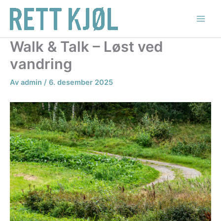
Hopp
rett
til
innholdet
Walk & Talk – Løst ved
vandring
Av
admin
/
6. desember 2025